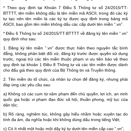
* Theo quy định tại Khoản 7 Điều 5 Thông tư số 24/2015/TT-
BTTTT, tên miền không dấu là tên miền mã ASCII, trong đó các ký
tự tạo nên tên miền là các ký tự được quy định trong bảng mã
ASCII, bao gồm tên miền không dấu các cấp dưới tên miền “.vn”.
* Điều 6 Thông tư số 24/2015/TT-BTTTT về đăng ký tên miền “.vn”
quy định như sau:
1. Đăng ký tên miền “.vn” được thực hiện theo nguyên tắc bình
đẳng, không phân biệt đối xử, đăng ký trước được quyền sử dụng
trước, ngoại trừ các tên miền thuộc phạm vi ưu tiên bảo vệ theo
quy định tại khoản 1 Điều 8 Thông tư và các tên miền được dành
cho đấu giá theo quy định của Bộ Thông tin và Truyền thông.
2. Tên miền do tổ chức, cá nhân tự chọn để đăng ký, nhưng phải
đáp ứng các yêu cầu sau:
a) Không có các cụm từ xâm phạm đến chủ quyền, lợi ích, an ninh
quốc gia hoặc vi phạm đạo đức xã hội, thuần phong, mỹ tục của
dân tộc;
b) Rõ ràng, nghiêm túc, không gây hiểu nhầm hoặc xuyên tạc do
tính đa âm, đa nghĩa hoặc khi không dùng dấu trong tiếng Việt;
c) Có ít nhất một hoặc một dãy ký tự dưới tên miền cấp cao “.vn”;