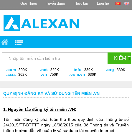
Giới Thiệu
Tuyển dụng
Thực tập
Liên hệ
.com
.net
.info
.org
300K
329K
339K
339K
.asia
.vn
.com.vn
362K
750K
630K
QUY ĐỊNH ĐĂNG KÝ VÀ SỬ DỤNG TÊN MIỀN .VN
1. Nguyên tắc đăng ký tên miền .VN:
Tên miền đăng ký phải tuân thủ theo quy định của Thông tư số
24/2015/TT-BTTTT
ngày 18/08/2015 của Bộ Thông tin và Truyền
thông hướng dẫn về quản lý và sử dụng tài nguyên Internet.