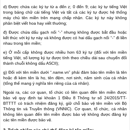
d) Được chứa các ký tự từ a đến z; 0 đến 9; các ký tự tiếng Việt
trong bảng chữ cái tiếng Việt và tất cả các ký tự được hệ thống
máy chủ tên miền trên mạng chấp nhận. Các ký tự này không
phân biệt viết hoa hay viết thường;
đ) Được chứa dấu gạch nối “-” nhưng không được bắt đầu hoặc
kết thúc với ký tự này và không được có hai dấu gạch nối “-” đi liền
nhau trong tên miền;
e) Ở mỗi cấp không được nhiều hơn 63 ký tự (đối với tên miền
tiếng Việt, số lượng ký tự được tính theo chiều dài sau chuyển đổi
thành chuỗi không dấu ASCII);
g) Đối với tên miền dưới “.name.vn” phải đảm bảo tên miền là tên
hoặc đi kèm tên là họ, tên đệm, nơi sinh, năm sinh của cá nhân
(tổng thể mang ý nghĩa tên riêng của cá nhân).
Ngoài ra, các cơ quan, tổ chức có liên quan đến tên miền được
bảo vệ quy định tại khoản 1 Điều 8 Thông tư số 24/2015/TT-
BTTTT có trách nhiệm đăng ký, giữ chỗ bảo vệ tên miền với Bộ
Thông tin và Truyền thông (VNNIC). Cơ quan, tổ chức, cá nhân
không liên quan đến tên miền được bảo vệ không được đăng ký
các tên miền được bảo vệ.
2. Trách nhiệm của chủ thể đăng ký tên miền: