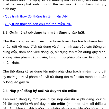
thiệt hại nào phát sinh do chủ thể tên miền không tuân thủ quy
định này.
-
Quy trình thay đổi thông tin tên miền .VN
-
Quy trình thay đổi tên chủ thể tên miền .VN
2.3. Quản lý và sử dụng
tên miền đúng pháp luật
:
Chủ thể đăng ký tên miền phải hoàn toàn chịu trách nhiệm trước
pháp luật về mục đích sử dụng và tính chính xác của các thông tin
cung cấp, đảm bảo việc đăng ký, sử dụng tên miền đúng quy định,
không xâm phạm các quyền, lợi ích hợp pháp của các tổ chức, cá
nhân khác.
Chủ thể đăng ký sử dụng tên miền phải chịu trách nhiệm trong bất
kỳ trường hợp vi phạm nào về sử dụng tên miền của mình do quản
lý lỏng lẻo gây ra.
2.4. Nộp phí đăng ký mới và duy trì tên miền:
Tên miền
đăng ký mới phải được nộp đầy đủ lệ phí đăng ký (thu
01 lần duy nhất) và phí duy trì
tên miền
(thu theo năm, tối thiểu là
01 năm, khuyến khích nộp cho nhiều năm) ngay khi nộp hồ sơ. Khi