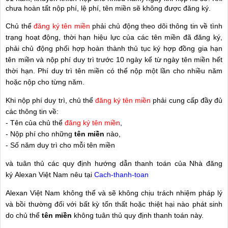
chưa hoàn tất nộp phí, lệ phí, tên miền sẽ không được đăng ký.
Chủ thể
đăng ký tên miền
phải chủ động theo dõi thông tin về tình
trạng hoạt động, thời hạn hiệu lực của các tên miền đã đăng ký,
phải chủ động phối hợp hoàn thành thủ tục ký hợp đồng gia hạn
tên miền và nộp phí duy trì trước 10 ngày kể từ ngày tên miền hết
thời hạn. Phí duy trì tên miền có thể nộp một lần cho nhiều năm
hoặc nộp cho từng năm.
Khi nộp phí duy trì, chủ thể
đăng ký tên miền
phải cung cấp đầy đủ
các thông tin về:
- Tên của chủ thể
đăng ký tên miền
,
- Nộp phí cho những
tên miền
nào,
- Số năm duy trì cho mỗi tên miền
và tuân thủ các quy định hướng dẫn thanh toán của Nhà đăng
ký Alexan Việt Nam nêu tại
Cach-thanh-toan
Alexan Việt Nam không thể và sẽ không chịu trách nhiệm pháp lý
và bồi thường đối với bất kỳ tổn thất hoặc thiệt hại nào phát sinh
do chủ thể
tên miền
không tuân thủ quy định thanh toán này.