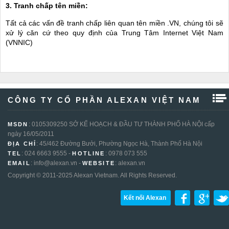
3. Tranh chấp tên miền:
Tất cả các vấn đề tranh chấp liên quan tên miền .VN, chúng tôi sẽ
xử lý căn cứ theo quy định của Trung Tâm Internet Việt Nam
(VNNIC)
CÔNG TY CỔ PHẦN ALEXAN VIỆT NAM
: 0105309250 SỞ KẾ HOẠCH & ĐẦU TƯ THÀNH PHỐ HÀ NỘI cấp
MSDN
ngày 16/05/2011
: 45/462 Đường Bưởi, Phường Ngọc Hà, Thành Phố Hà Nội
ĐỊA CHỈ
: 024 6663 9555 -
: 0978 073 555
TEL
HOTLINE
: info@alexan.vn -
: alexan.vn
EMAIL
WEBSITE
Copyright © 2011-2025 Alexan Vietnam. All Rights Reserved.