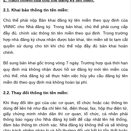
2.1. Khai báo thông tin
tên miền
:
Chủ thể phải nộp Bản khai đăng ký tên miền theo quy định của
VNNIC cho Nhà đăng ký. Trong bản khai, chủ thể phải cung cấp
đầy đủ, chính xác thông tin tên miền theo qui định. Trong trường
hợp nhà đăng ký chưa nhận được bản khai, tên miền sẽ bị tạm cắt
quyền sử dụng cho tới khi chủ thể nộp đầy đủ bản khai hoàn
chỉnh.
Bổ sung bản khai gốc trong vòng 7 ngày. Trường hợp quá thời hạn
quy định mà không nhận được hồ sơ đăng ký mới tên miền của
chủ thể, nhà đăng ký sẽ thực hiện việc hủy yêu cầu đăng ký tên
miền đó theo quy định mà không hoàn lại phí.
2.2. Thay đổi thông tin
tên miền
:
Khi thay đổi tên gọi của các cơ quan, tổ chức hoặc các thông tin
dùng để liên hệ như địa chỉ liên hệ, điện thoại, fax, hộp thư điện tử,
giấy chứng minh nhân dân thì cơ quan, tổ chức, cá nhân phải
thông báo ngay cho
Nhà đăng ký
biết để cập nhật lên hệ thống,
đảm bảo thông tin chính xác.
Nhà đăng ký
không thể và sẽ không
chịu trách nhiệm pháp lý và bồi thường đối với bất kỳ tổn thất hoặc